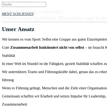
Kontakt aufnehmen
Gute Führung verbindet:
MENÜ
SCHLIESSEN
Wandel
und
Stabilität
.
Menschen
und
Unt
Unser Ansatz
Wir kennen es vom Sport: Selbst eine Gruppe aus guten Einzelspiele
Gute
Zusammenarbeit funktioniert nicht von selbst
– sie braucht 
Stabilität
In einer Welt im Wandel ist die Fähigkeit, gezielt Stabilität schaffen 
Wir unterstützen Teams und Führungskräfte dabei, genau das zu erk
führung
Wenn es Führung gelingt, Menschen und die Ziele einer Organisation
Gemeinsam schaffen wir Klarheit und setzen Impulse für Leadership, d
Zusammenarbeit